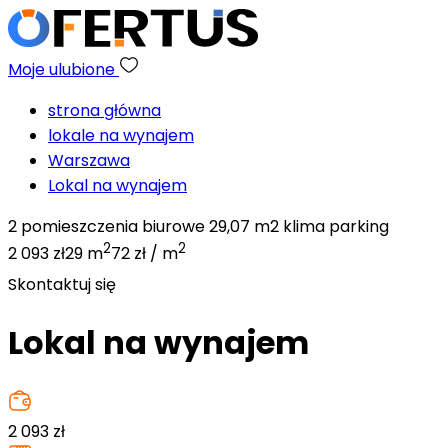
Moje ulubione
strona główna
lokale na wynajem
Warszawa
Lokal na wynajem
2 pomieszczenia biurowe 29,07 m2 klima parking
2
2
2 093 zł
29 m
72 zł / m
Skontaktuj się
Lokal na wynajem
2 093
zł