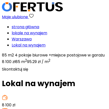
Moje ulubione
strona główna
lokale na wynajem
Warszawa
Lokal na wynajem
85 m2 4 pokoje biurowe +miejsce postojowe w garażu
2
2
8 100 zł
85 m
95.29 zł / m
Skontaktuj się
Lokal na wynajem
8 100
zł