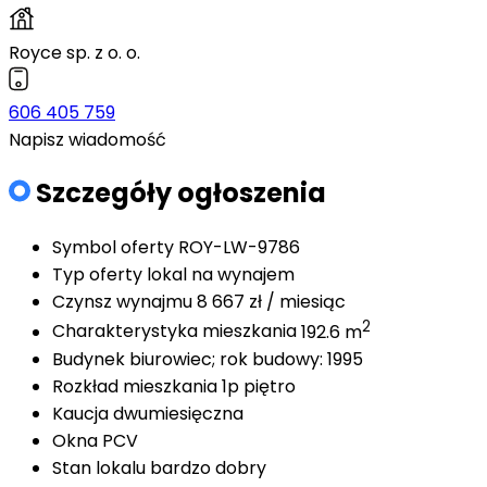
Royce sp. z o. o.
606 405 759
Napisz wiadomość
Szczegóły ogłoszenia
Symbol oferty
ROY-LW-9786
Typ oferty
lokal na wynajem
Czynsz wynajmu
8 667 zł / miesiąc
2
Charakterystyka mieszkania
192.6 m
Budynek
biurowiec; rok budowy: 1995
Rozkład mieszkania
1p piętro
Kaucja
dwumiesięczna
Okna
PCV
Stan lokalu
bardzo dobry