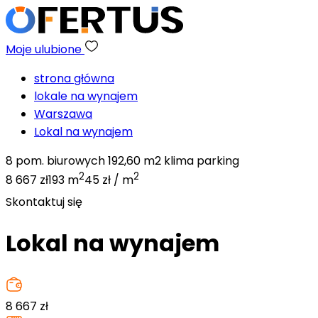
Moje ulubione
strona główna
lokale na wynajem
Warszawa
Lokal na wynajem
8 pom. biurowych 192,60 m2 klima parking
2
2
8 667 zł
193 m
45 zł / m
Skontaktuj się
Lokal na wynajem
8 667
zł