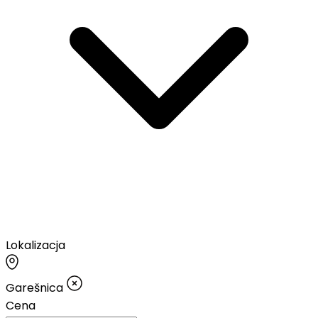
Lokalizacja
Garešnica
Cena