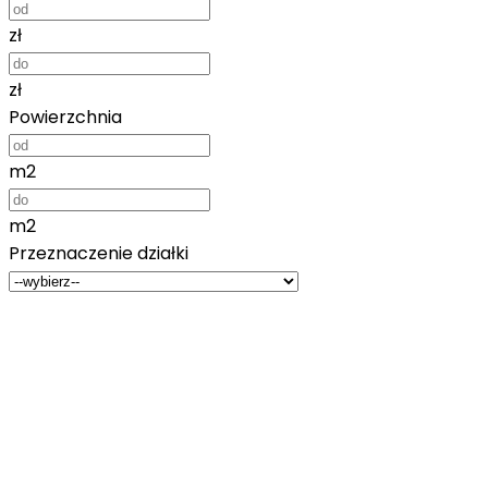
zł
zł
Powierzchnia
m2
m2
Przeznaczenie działki