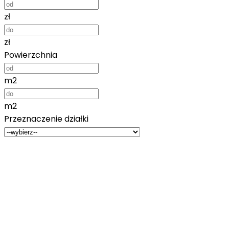
zł
zł
Powierzchnia
m2
m2
Przeznaczenie działki