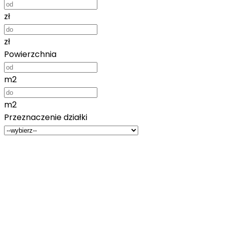
zł
zł
Powierzchnia
m2
m2
Przeznaczenie działki