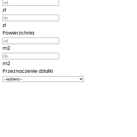
zł
zł
Powierzchnia
m2
m2
Przeznaczenie działki