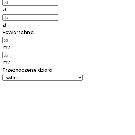
zł
zł
Powierzchnia
m2
m2
Przeznaczenie działki