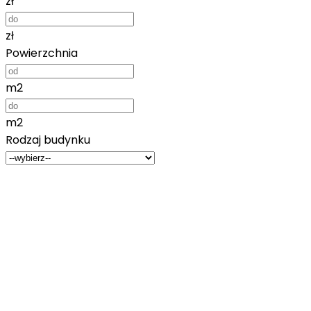
zł
zł
Powierzchnia
m2
m2
Rodzaj budynku