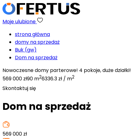
Moje ulubione
strona główna
domy na sprzedaż
Buk (gw)
Dom na sprzedaż
Nowoczesne domy parterowe! 4 pokoje, duże działki!
2
2
569 000 zł
90 m
6336.3 zł / m
Skontaktuj się
Dom na sprzedaż
569 000
zł