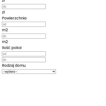
zł
zł
Powierzchnia
m2
m2
Ilość pokoi
Rodzaj domu