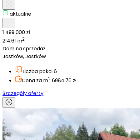
aktualne
1 499 000 zł
2
214.61 m
Dom na sprzedaż
Jastków, Jastków
Liczba pokoi
6
2
Cena za m
6984.76 zł
Szczegóły oferty