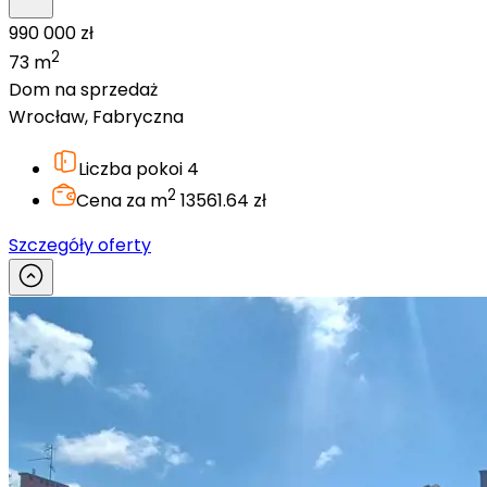
990 000 zł
2
73 m
Dom na sprzedaż
Wrocław, Fabryczna
Liczba pokoi
4
2
Cena za m
13561.64 zł
Szczegóły oferty