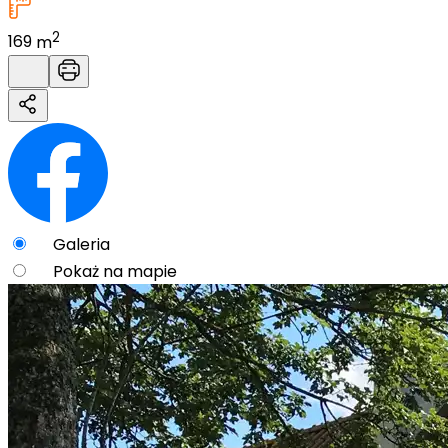
2
169
m
Galeria
Pokaż na mapie