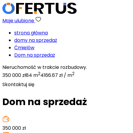
Moje ulubione
strona główna
domy na sprzedaż
Ćmielów
Dom na sprzedaż
Nieruchomość w trakcie rozbudowy.
2
2
350 000 zł
84 m
4166.67 zł / m
Skontaktuj się
Dom na sprzedaż
350 000
zł