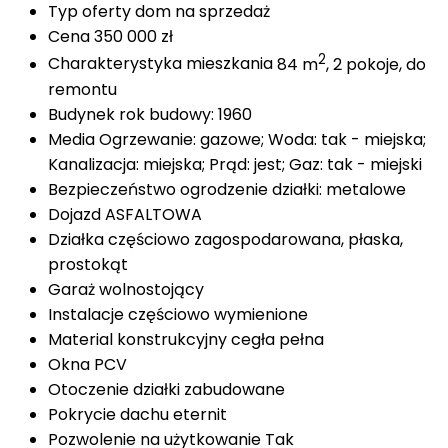
Typ oferty
dom na sprzedaż
Cena
350 000 zł
2
Charakterystyka mieszkania
84 m
, 2 pokoje, do
remontu
Budynek
rok budowy: 1960
Media
Ogrzewanie: gazowe; Woda: tak - miejska;
Kanalizacja: miejska; Prąd: jest; Gaz: tak - miejski
Bezpieczeństwo
ogrodzenie działki: metalowe
Dojazd
ASFALTOWA
Działka
częściowo zagospodarowana, płaska,
prostokąt
Garaż
wolnostojący
Instalacje
częściowo wymienione
Material konstrukcyjny
cegła pełna
Okna
PCV
Otoczenie
działki zabudowane
Pokrycie dachu
eternit
Pozwolenie na użytkowanie
Tak