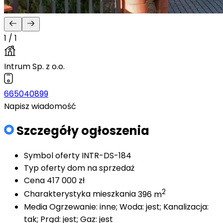
1 / 1
Intrum Sp. z o.o.
665040899
Napisz wiadomość
Szczegóły ogłoszenia
Symbol oferty
INTR-DS-184
Typ oferty
dom na sprzedaż
Cena
417 000 zł
2
Charakterystyka mieszkania
396 m
Media
Ogrzewanie: inne; Woda: jest; Kanalizacja:
tak; Prąd: jest; Gaz: jest