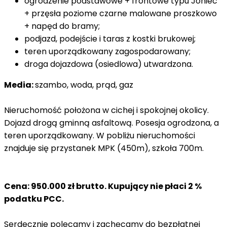
ogrodzenie podstawowe + frontowe typu Joniec
+ przęsła poziome czarne malowane proszkowo
+ napęd do bramy;
podjazd, podejście i taras z kostki brukowej;
teren uporządkowany zagospodarowany;
droga dojazdowa (osiedlowa) utwardzona.
Media:
szambo, woda, prąd, gaz
Nieruchomość położona w cichej i spokojnej okolicy.
Dojazd drogą gminną asfaltową. Posesja ogrodzona, a
teren uporządkowany. W pobliżu nieruchomości
znajduje się przystanek MPK (450m), szkoła 700m.
Cena: 950.000 zł brutto. Kupujący nie płaci 2 %
podatku PCC.
Serdecznie polecamy i zachęcamy do bezpłatnej