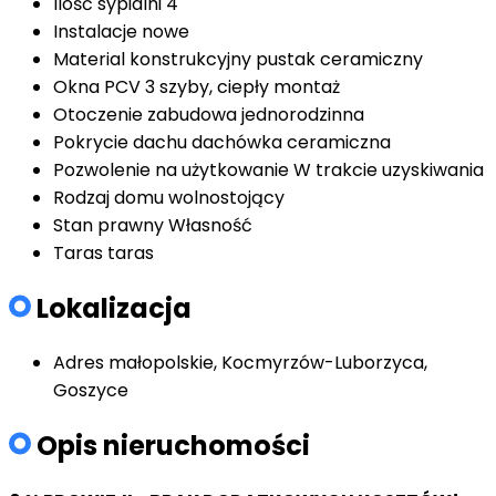
Ilość sypialni
4
Instalacje
nowe
Material konstrukcyjny
pustak ceramiczny
Okna
PCV 3 szyby, ciepły montaż
Otoczenie
zabudowa jednorodzinna
Pokrycie dachu
dachówka ceramiczna
Pozwolenie na użytkowanie
W trakcie uzyskiwania
Rodzaj domu
wolnostojący
Stan prawny
Własność
Taras
taras
Lokalizacja
Adres
małopolskie, Kocmyrzów-Luborzyca,
Goszyce
Opis nieruchomości