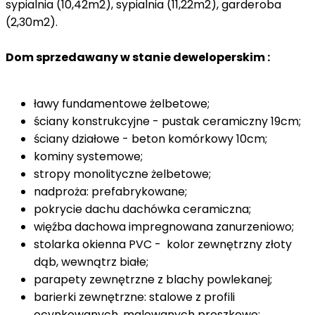
sypialnia (10,42m2), sypialnia (11,22m2), garderoba
(2,30m2).
Dom sprzedawany w stanie deweloperskim :
ławy fundamentowe żelbetowe;
ściany konstrukcyjne - pustak ceramiczny 19cm;
ściany działowe - beton komórkowy 10cm;
kominy systemowe;
stropy monolityczne żelbetowe;
nadproża: prefabrykowane;
pokrycie dachu dachówka ceramiczna;
więźba dachowa impregnowana zanurzeniowo;
stolarka okienna PVC - kolor zewnętrzny złoty
dąb, wewnątrz białe;
parapety zewnętrzne z blachy powlekanej;
barierki zewnętrzne: stalowe z profili
ocynkowanych, malowanych proszkowo;