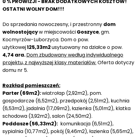
0 % PROWIZJI - BRAK DODATKOWYCH KOSZTÓW!
OSTATNI WOLNY DOM!!!
Do sprzedania nowoczesny, i przestronny
dom
wolnostojący
w miejscowości
Goszyce
, gm.
Kocmyrzów-Luborzyca. Dom o pow.
użytkowej
125,33m2
usytuowany na działce o pow.
4,74 ara
.
Dom zbudowany według indywidualnego
proj
ektu, z najwyższej klasy materiałów.
Oferta dotyczy
domu nr 5.
Rozkład pomieszczeń:
Parter (69m2):
wiatrołap (2,92m2), pom.
gospodarcze (6,52m2), przedpokój (2,51m2), kuchnia
(6,53m2), jadalnia (17,09m2), łazienka (5,01m2), klatka
schodowa (3,92m2), salon (24,50m2).
Poddasze (56,33m2):
komunikacja (6,51m2),
sypialnia (10,77m2), pokój (9,46m2), łazienka (5,65m2),