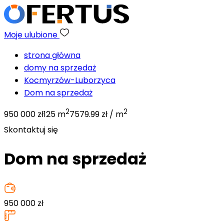
Moje ulubione
strona główna
domy na sprzedaż
Kocmyrzów-Luborzyca
Dom na sprzedaż
2
2
950 000 zł
125 m
7579.99 zł / m
Skontaktuj się
Dom na sprzedaż
950 000
zł