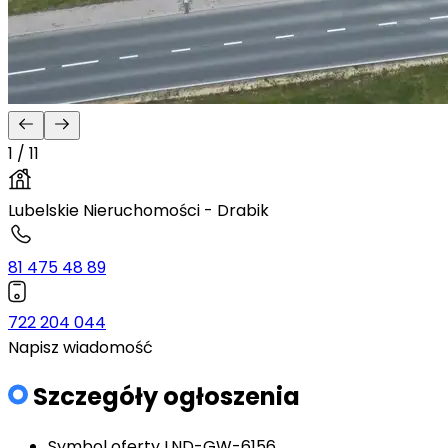
1 / 11
Lubelskie Nieruchomości - Drabik
81 475 48 89
722 204 044
Napisz wiadomość
Szczegóły ogłoszenia
Symbol oferty
LND-GW-6156