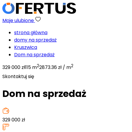
Moje ulubione
strona główna
domy na sprzedaż
Kruszwica
Dom na sprzedaż
2
2
329 000 zł
115 m
2873.36 zł / m
Skontaktuj się
Dom na sprzedaż
329 000
zł