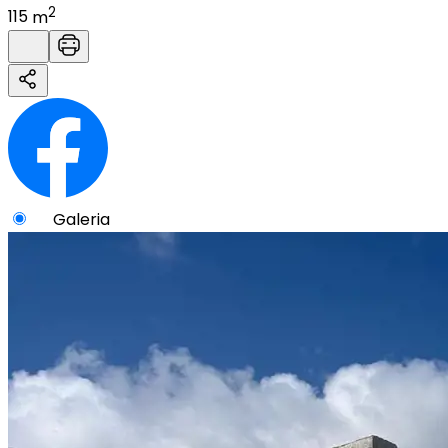
2
115
m
Galeria