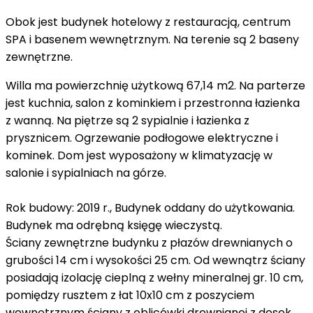
Obok jest budynek hotelowy z restauracją, centrum
SPA i basenem wewnętrznym. Na terenie są 2 baseny
zewnętrzne.
Willa ma powierzchnię użytkową 67,14 m2. Na parterze
jest kuchnia, salon z kominkiem i przestronna łazienka
z wanną. Na piętrze są 2 sypialnie i łazienka z
prysznicem. Ogrzewanie podłogowe elektryczne i
kominek. Dom jest wyposażony w klimatyzację w
salonie i sypialniach na górze.
Rok budowy: 2019 r., Budynek oddany do użytkowania.
Budynek ma odrębną księgę wieczystą.
Ściany zewnętrzne budynku z płazów drewnianych o
grubości 14 cm i wysokości 25 cm. Od wewnątrz ściany
posiadają izolację cieplną z wełny mineralnej gr. 10 cm,
pomiędzy rusztem z łat 10x10 cm z poszyciem
wewnętrznym ściany z oblicówki drewnianej z desek