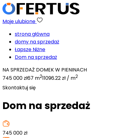
Moje ulubione
strona główna
domy na sprzedaż
Łapsze Niżne
Dom na sprzedaż
NA SPRZEDAŻ DOMEK W PIENINACH
2
2
745 000 zł
67 m
11096.22 zł / m
Skontaktuj się
Dom na sprzedaż
745 000
zł