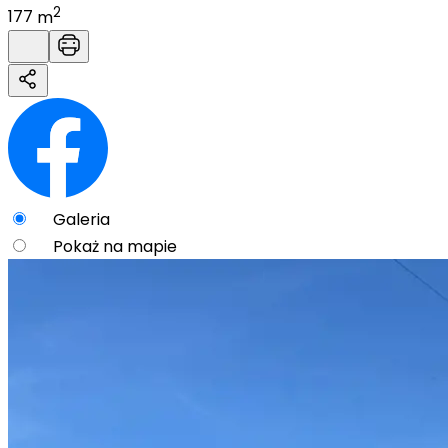
2
177
m
Galeria
Pokaż na mapie