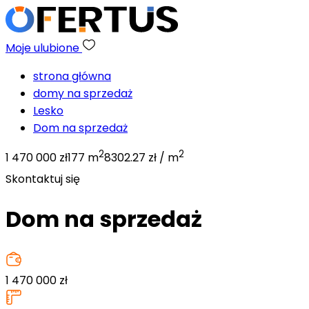
Moje ulubione
strona główna
domy na sprzedaż
Lesko
Dom na sprzedaż
2
2
1 470 000 zł
177 m
8302.27 zł / m
Skontaktuj się
Dom na sprzedaż
1 470 000
zł