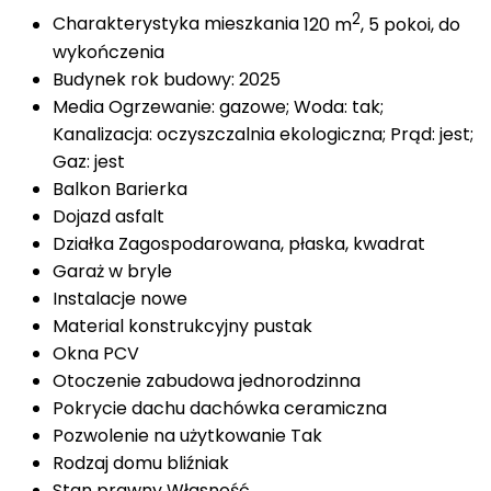
2
Charakterystyka mieszkania
120 m
, 5 pokoi, do
wykończenia
Budynek
rok budowy: 2025
Media
Ogrzewanie: gazowe; Woda: tak;
Kanalizacja: oczyszczalnia ekologiczna; Prąd: jest;
Gaz: jest
Balkon
Barierka
Dojazd
asfalt
Działka
Zagospodarowana, płaska, kwadrat
Garaż
w bryle
Instalacje
nowe
Material konstrukcyjny
pustak
Okna
PCV
Otoczenie
zabudowa jednorodzinna
Pokrycie dachu
dachówka ceramiczna
Pozwolenie na użytkowanie
Tak
Rodzaj domu
bliźniak
Stan prawny
Własność