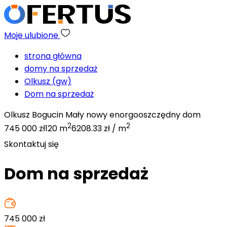
Moje ulubione
strona główna
domy na sprzedaż
Olkusz (gw)
Dom na sprzedaż
Olkusz Bogucin Mały nowy enorgooszczędny dom
2
2
745 000 zł
120 m
6208.33 zł / m
Skontaktuj się
Dom na sprzedaż
745 000
zł