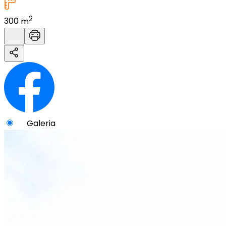
2
300
m
Galeria