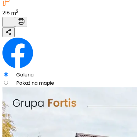
2
218
m
Galeria
Pokaż na mapie