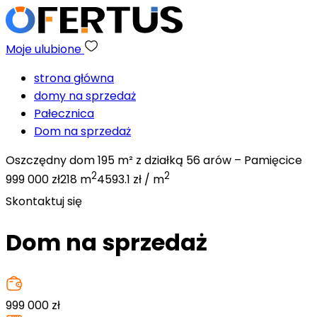
Moje ulubione
strona główna
domy na sprzedaż
Pałecznica
Dom na sprzedaż
Oszczędny dom 195 m² z działką 56 arów – Pamięcice
2
2
999 000 zł
218 m
4593.1 zł / m
Skontaktuj się
Dom na sprzedaż
999 000
zł