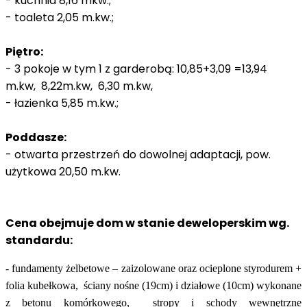
- kuchnia 8,16 mkw.;
- toaleta 2,05 m.kw.;
Piętro:
- 3 pokoje w tym 1 z garderobą: 10,85+3,09 =13,94
m.kw, 8,22m.kw, 6,30 m.kw,
- łazienka 5,85 m.kw.;
Poddasze:
- otwarta przestrzeń do dowolnej adaptacji, pow.
użytkowa 20,50 m.kw.
Cena obejmuje dom w stanie deweloperskim wg.
standardu:
- fundamenty żelbetowe – zaizolowane oraz ocieplone styrodurem +
folia kubełkowa,
ściany nośne (19cm) i działowe (10cm) wykonane
z betonu komórkowego,
stropy i schody wewnętrzne