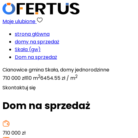
Moje ulubione
strona główna
domy na sprzedaż
Skała (gw)
Dom na sprzedaż
Cianowice gmina Skała, domy jednorodzinne
2
2
710 000 zł
110 m
6454.55 zł / m
Skontaktuj się
Dom na sprzedaż
710 000
zł