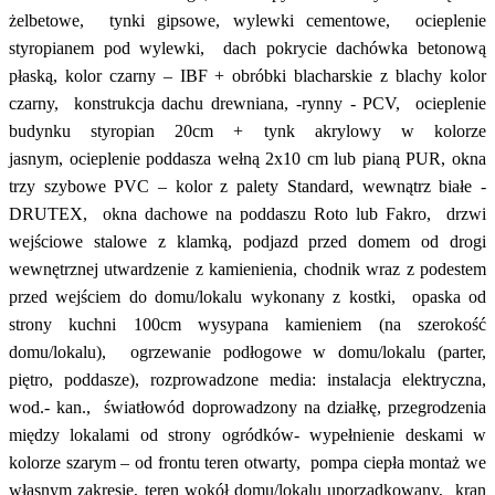
żelbetowe,
tynki gipsowe, wylewki cementowe,
ocieplenie
styropianem pod wylewki,
dach pokrycie dachówka betonową
płaską, kolor czarny – IBF + obróbki blacharskie z blachy kolor
czarny,
konstrukcja dachu drewniana,
-rynny - PCV,
ocieplenie
budynku styropian 20cm + tynk akrylowy w kolorze
jasnym,
ocieplenie poddasza wełną 2x10 cm lub pianą PUR,
okna
trzy szybowe PVC – kolor z palety Standard, wewnątrz białe -
DRUTEX,
okna dachowe na poddaszu Roto lub Fakro,
drzwi
wejściowe stalowe z klamką,
podjazd przed domem od drogi
wewnętrznej utwardzenie z kamienienia, chodnik wraz z podestem
przed wejściem do domu/lokalu wykonany z kostki,
opaska od
strony kuchni 100cm wysypana kamieniem (na szerokość
domu/lokalu),
ogrzewanie podłogowe w domu/lokalu (parter,
piętro, poddasze),
rozprowadzone media: instalacja elektryczna,
wod.- kan.,
światłowód doprowadzony na działkę,
przegrodzenia
między lokalami od strony ogródków- wypełnienie deskami w
kolorze szarym – od frontu teren otwarty,
pompa ciepła montaż we
własnym zakresie,
teren wokół domu/lokalu uporządkowany,
kran