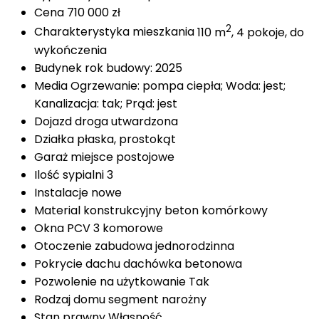
Cena
710 000 zł
2
Charakterystyka mieszkania
110 m
, 4 pokoje, do
wykończenia
Budynek
rok budowy: 2025
Media
Ogrzewanie: pompa ciepła; Woda: jest;
Kanalizacja: tak; Prąd: jest
Dojazd
droga utwardzona
Działka
płaska, prostokąt
Garaż
miejsce postojowe
Ilość sypialni
3
Instalacje
nowe
Material konstrukcyjny
beton komórkowy
Okna
PCV 3 komorowe
Otoczenie
zabudowa jednorodzinna
Pokrycie dachu
dachówka betonowa
Pozwolenie na użytkowanie
Tak
Rodzaj domu
segment narożny
Stan prawny
Własność