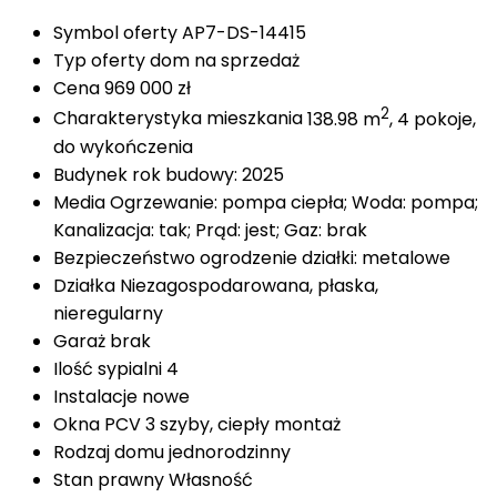
Symbol oferty
AP7-DS-14415
Typ oferty
dom na sprzedaż
Cena
969 000 zł
2
Charakterystyka mieszkania
138.98 m
, 4 pokoje,
do wykończenia
Budynek
rok budowy: 2025
Media
Ogrzewanie: pompa ciepła; Woda: pompa;
Kanalizacja: tak; Prąd: jest; Gaz: brak
Bezpieczeństwo
ogrodzenie działki: metalowe
Działka
Niezagospodarowana, płaska,
nieregularny
Garaż
brak
Ilość sypialni
4
Instalacje
nowe
Okna
PCV 3 szyby, ciepły montaż
Rodzaj domu
jednorodzinny
Stan prawny
Własność