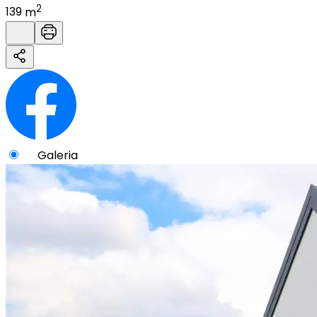
2
139
m
Galeria