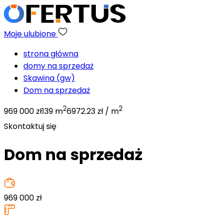
Moje ulubione
strona główna
domy na sprzedaż
Skawina (gw)
Dom na sprzedaż
2
2
969 000 zł
139 m
6972.23 zł / m
Skontaktuj się
Dom na sprzedaż
969 000
zł