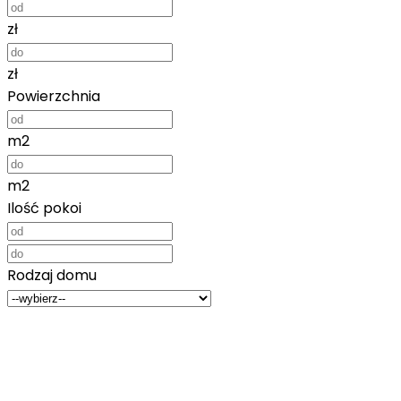
zł
zł
Powierzchnia
m2
m2
Ilość pokoi
Rodzaj domu