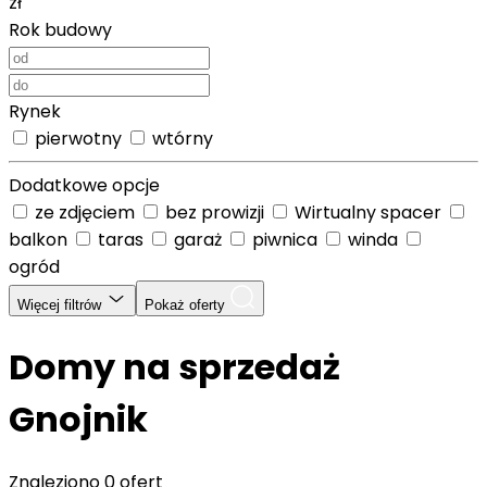
zł
Rok budowy
Rynek
pierwotny
wtórny
Dodatkowe opcje
ze zdjęciem
bez prowizji
Wirtualny spacer
balkon
taras
garaż
piwnica
winda
ogród
Więcej filtrów
Pokaż oferty
Domy na sprzedaż
Gnojnik
Znaleziono
0 ofert