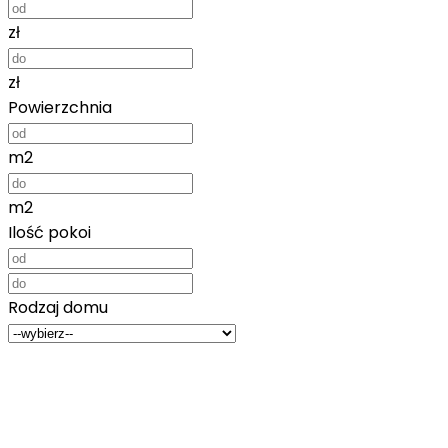
zł
zł
Powierzchnia
m2
m2
Ilość pokoi
Rodzaj domu