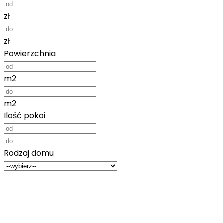
zł
zł
Powierzchnia
m2
m2
Ilość pokoi
Rodzaj domu