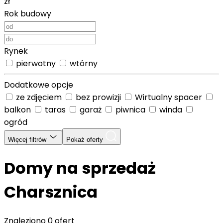
zł
Rok budowy
Rynek
pierwotny
wtórny
Dodatkowe opcje
ze zdjęciem
bez prowizji
Wirtualny spacer
balkon
taras
garaż
piwnica
winda
ogród
Więcej filtrów
Pokaż oferty
Domy na sprzedaż
Charsznica
Znaleziono
0 ofert