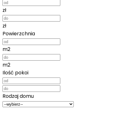
zł
zł
Powierzchnia
m2
m2
Ilość pokoi
Rodzaj domu