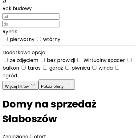
zł
Rok budowy
Rynek
pierwotny
wtórny
Dodatkowe opcje
ze zdjęciem
bez prowizji
Wirtualny spacer
balkon
taras
garaż
piwnica
winda
ogród
Więcej filtrów
Pokaż oferty
Domy na sprzedaż
Słaboszów
Znaleziono
0 ofert