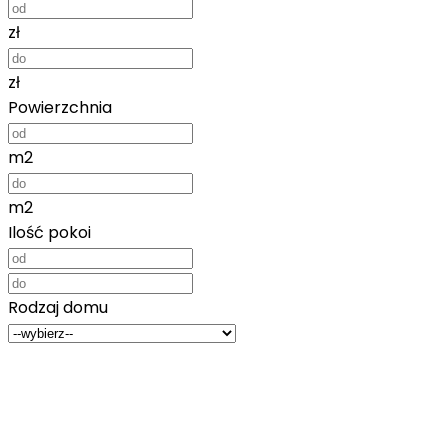
zł
zł
Powierzchnia
m2
m2
Ilość pokoi
Rodzaj domu