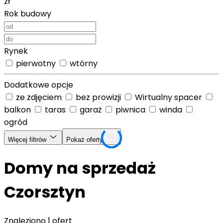
zł
Rok budowy
Rynek
pierwotny
wtórny
Dodatkowe opcje
ze zdjęciem
bez prowizji
Wirtualny spacer
balkon
taras
garaż
piwnica
winda
ogród
Więcej filtrów
Pokaż oferty
Domy na sprzedaż
Czorsztyn
Znaleziono
1 ofert