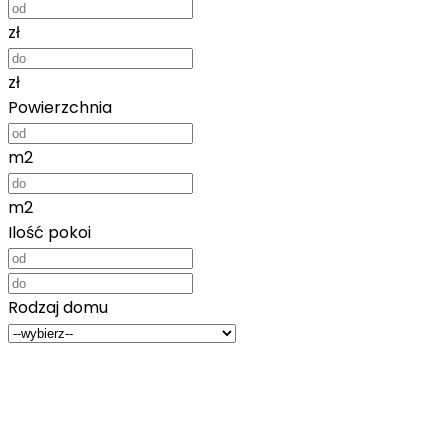
zł
zł
Powierzchnia
m2
m2
Ilość pokoi
Rodzaj domu