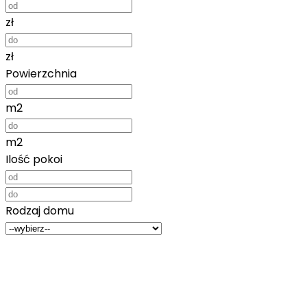
zł
zł
Powierzchnia
m2
m2
Ilość pokoi
Rodzaj domu