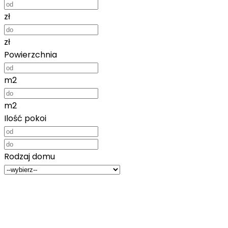
zł
zł
Powierzchnia
m2
m2
Ilość pokoi
Rodzaj domu