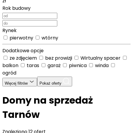
zł
Rok budowy
Rynek
pierwotny
wtórny
Dodatkowe opcje
ze zdjęciem
bez prowizji
Wirtualny spacer
balkon
taras
garaż
piwnica
winda
ogród
Więcej filtrów
Pokaż oferty
Domy na sprzedaż
Tarnów
Znaleziono
12 ofert