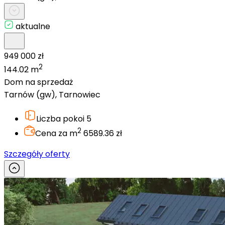
aktualne
949 000 zł
2
144.02 m
Dom na sprzedaż
Tarnów (gw), Tarnowiec
Liczba pokoi
5
2
Cena za m
6589.36 zł
Szczegóły oferty