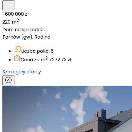
1 600 000 zł
2
220 m
Dom na sprzedaż
Tarnów (gw), Radlna
Liczba pokoi
6
2
Cena za m
7272.73 zł
Szczegóły oferty