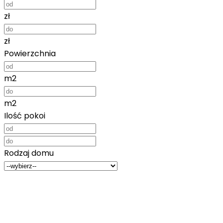
zł
zł
Powierzchnia
m2
m2
Ilość pokoi
Rodzaj domu