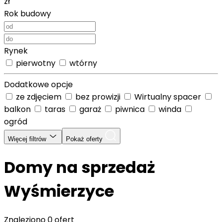
zł
Rok budowy
Rynek
pierwotny
wtórny
Dodatkowe opcje
ze zdjęciem
bez prowizji
Wirtualny spacer
balkon
taras
garaż
piwnica
winda
ogród
Więcej filtrów
Pokaż oferty
Domy na sprzedaż
Wyśmierzyce
Znaleziono
0 ofert