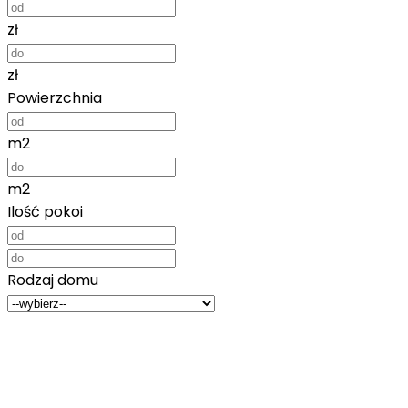
zł
zł
Powierzchnia
m2
m2
Ilość pokoi
Rodzaj domu