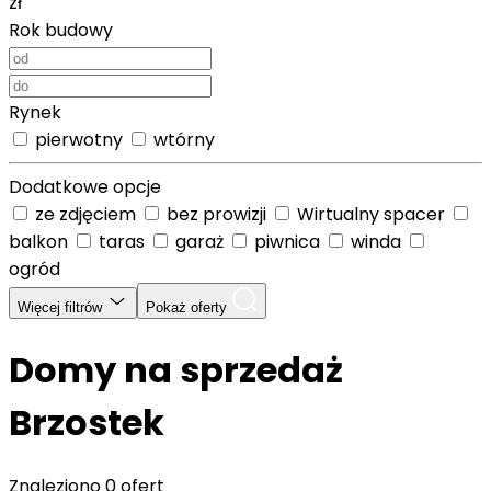
zł
Rok budowy
Rynek
pierwotny
wtórny
Dodatkowe opcje
ze zdjęciem
bez prowizji
Wirtualny spacer
balkon
taras
garaż
piwnica
winda
ogród
Więcej filtrów
Pokaż oferty
Domy na sprzedaż
Brzostek
Znaleziono
0 ofert