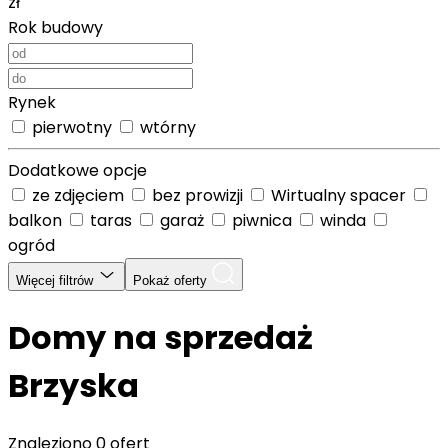
zł
Rok budowy
Rynek
pierwotny
wtórny
Dodatkowe opcje
ze zdjęciem
bez prowizji
Wirtualny spacer
balkon
taras
garaż
piwnica
winda
ogród
Więcej filtrów
Pokaż oferty
Domy na sprzedaż
Brzyska
Znaleziono
0 ofert