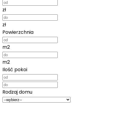
zł
zł
Powierzchnia
m2
m2
Ilość pokoi
Rodzaj domu