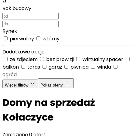
zł
Rok budowy
Rynek
pierwotny
wtórny
Dodatkowe opcje
ze zdjęciem
bez prowizji
Wirtualny spacer
balkon
taras
garaż
piwnica
winda
ogród
Więcej filtrów
Pokaż oferty
Domy na sprzedaż
Kołaczyce
Znaleziono
0 ofert