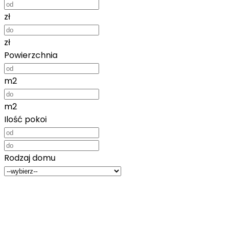
zł
zł
Powierzchnia
m2
m2
Ilość pokoi
Rodzaj domu