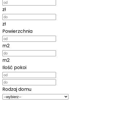
zł
zł
Powierzchnia
m2
m2
Ilość pokoi
Rodzaj domu