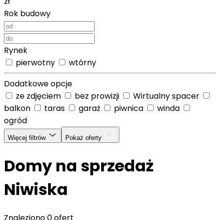
zł
Rok budowy
Rynek
pierwotny
wtórny
Dodatkowe opcje
ze zdjęciem
bez prowizji
Wirtualny spacer
balkon
taras
garaż
piwnica
winda
ogród
Więcej filtrów
Pokaż oferty
Domy na sprzedaż
Niwiska
Znaleziono
0 ofert