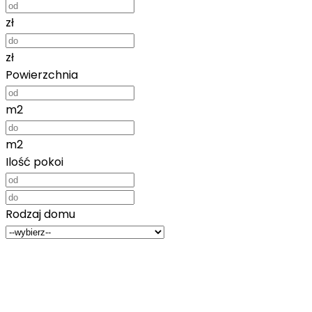
zł
zł
Powierzchnia
m2
m2
Ilość pokoi
Rodzaj domu