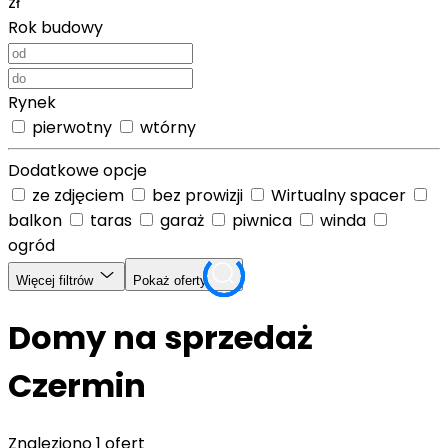
zł
Rok budowy
Rynek
pierwotny
wtórny
Dodatkowe opcje
ze zdjęciem
bez prowizji
Wirtualny spacer
balkon
taras
garaż
piwnica
winda
ogród
Więcej filtrów
Pokaż oferty
Domy na sprzedaż
Czermin
Znaleziono
1 ofert