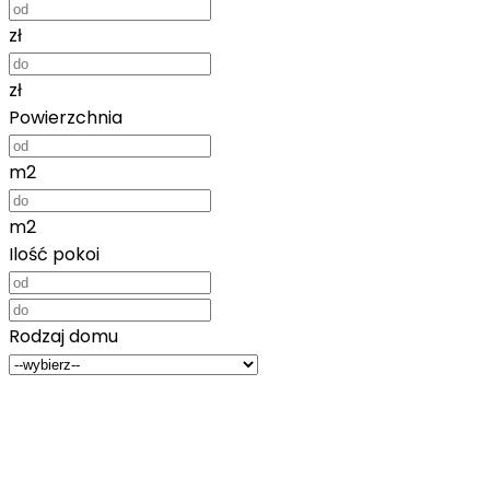
zł
zł
Powierzchnia
m2
m2
Ilość pokoi
Rodzaj domu