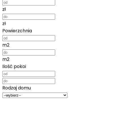
zł
zł
Powierzchnia
m2
m2
Ilość pokoi
Rodzaj domu