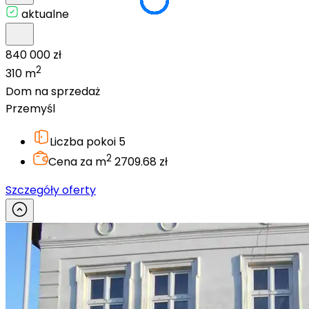
aktualne
840 000 zł
2
310 m
Dom na sprzedaż
Przemyśl
Liczba pokoi
5
2
Cena za m
2709.68 zł
Szczegóły oferty