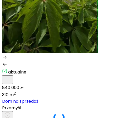
aktualne
840 000 zł
2
310 m
Dom na sprzedaż
Przemyśl