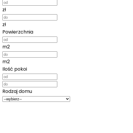
zł
zł
Powierzchnia
m2
m2
Ilość pokoi
Rodzaj domu