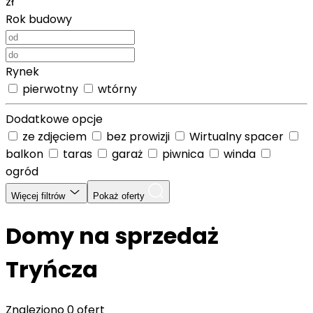
zł
Rok budowy
Rynek
pierwotny
wtórny
Dodatkowe opcje
ze zdjęciem
bez prowizji
Wirtualny spacer
balkon
taras
garaż
piwnica
winda
ogród
Więcej filtrów
Pokaż oferty
Domy na sprzedaż
Tryńcza
Znaleziono
0 ofert