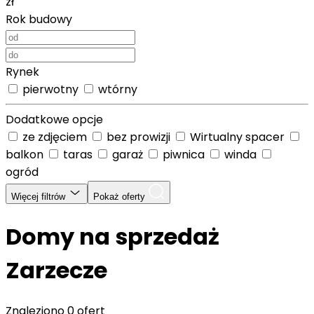
zł
Rok budowy
Rynek
pierwotny
wtórny
Dodatkowe opcje
ze zdjęciem
bez prowizji
Wirtualny spacer
balkon
taras
garaż
piwnica
winda
ogród
Więcej filtrów
Pokaż oferty
Domy na sprzedaż
Zarzecze
Znaleziono
0 ofert