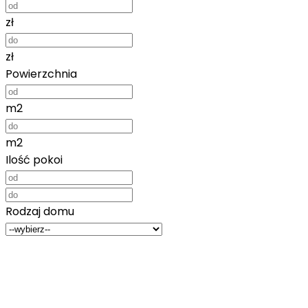
zł
zł
Powierzchnia
m2
m2
Ilość pokoi
Rodzaj domu