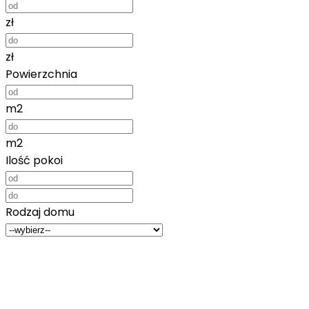
zł
zł
Powierzchnia
m2
m2
Ilość pokoi
Rodzaj domu