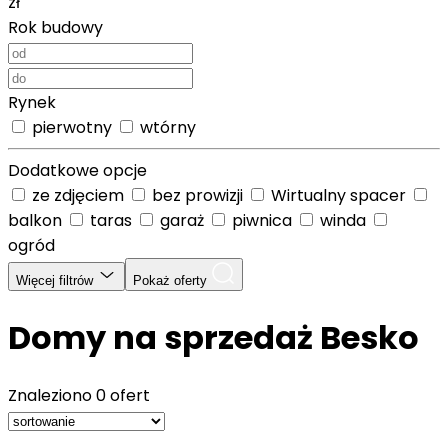
zł
Rok budowy
Rynek
pierwotny
wtórny
Dodatkowe opcje
ze zdjęciem
bez prowizji
Wirtualny spacer
balkon
taras
garaż
piwnica
winda
ogród
Więcej filtrów
Pokaż oferty
Domy na sprzedaż Besko
Znaleziono
0 ofert