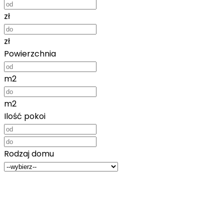
zł
zł
Powierzchnia
m2
m2
Ilość pokoi
Rodzaj domu