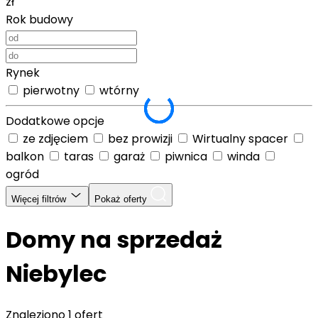
zł
Rok budowy
Rynek
pierwotny
wtórny
Dodatkowe opcje
ze zdjęciem
bez prowizji
Wirtualny spacer
balkon
taras
garaż
piwnica
winda
ogród
Więcej filtrów
Pokaż oferty
Domy na sprzedaż
Niebylec
Znaleziono
1 ofert