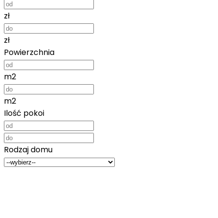
zł
zł
Powierzchnia
m2
m2
Ilość pokoi
Rodzaj domu