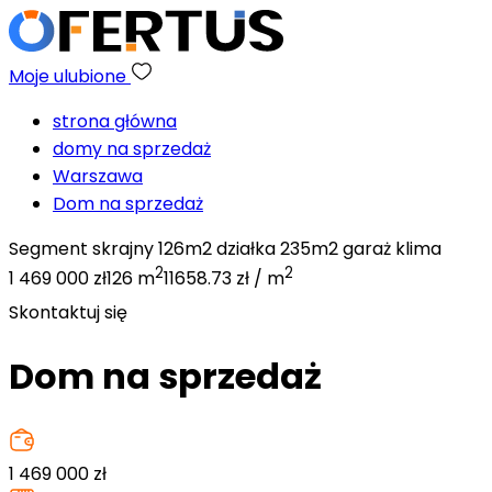
Moje ulubione
strona główna
domy na sprzedaż
Warszawa
Dom na sprzedaż
Segment skrajny 126m2 działka 235m2 garaż klima
2
2
1 469 000 zł
126 m
11658.73 zł / m
Skontaktuj się
Dom na sprzedaż
1 469 000
zł