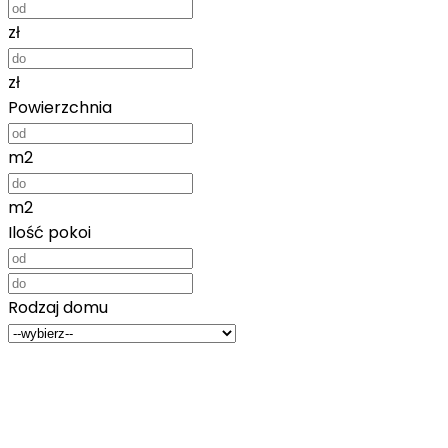
zł
zł
Powierzchnia
m2
m2
Ilość pokoi
Rodzaj domu