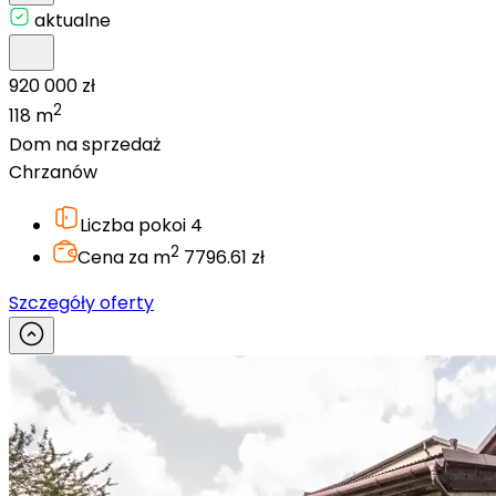
aktualne
920 000 zł
2
118 m
Dom na sprzedaż
Chrzanów
Liczba pokoi
4
2
Cena za m
7796.61 zł
Szczegóły oferty