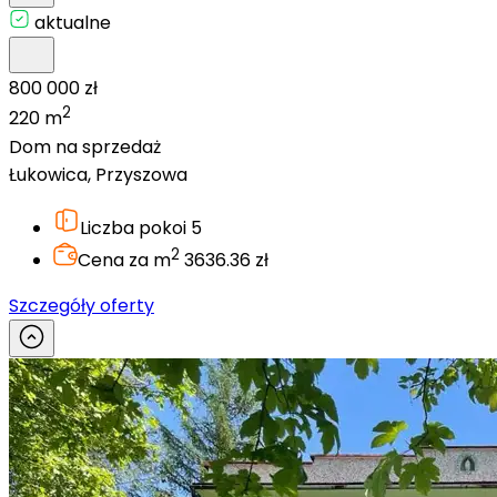
aktualne
800 000 zł
2
220 m
Dom na sprzedaż
Łukowica, Przyszowa
Liczba pokoi
5
2
Cena za m
3636.36 zł
Szczegóły oferty