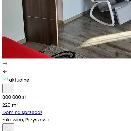
aktualne
800 000 zł
2
220 m
Dom na sprzedaż
Łukowica, Przyszowa