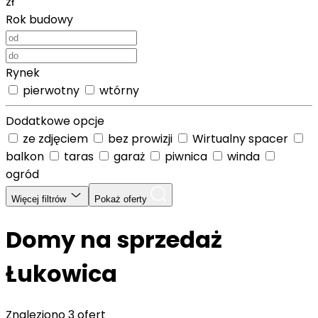
zł
Rok budowy
Rynek
pierwotny
wtórny
Dodatkowe opcje
ze zdjęciem
bez prowizji
Wirtualny spacer
balkon
taras
garaż
piwnica
winda
ogród
Więcej filtrów
Pokaż oferty
Domy na sprzedaż
Łukowica
Znaleziono
3 ofert