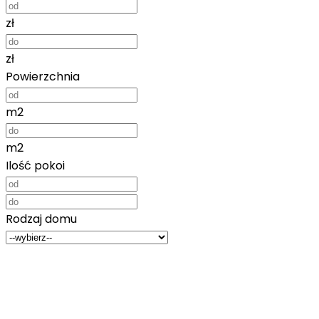
zł
zł
Powierzchnia
m2
m2
Ilość pokoi
Rodzaj domu