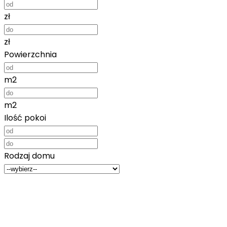
zł
zł
Powierzchnia
m2
m2
Ilość pokoi
Rodzaj domu