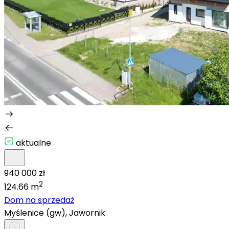
aktualne
940 000 zł
2
124.66 m
Dom na sprzedaż
Myślenice (gw), Jawornik