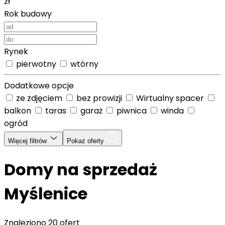
zł
Rok budowy
Rynek
pierwotny
wtórny
Dodatkowe opcje
ze zdjęciem
bez prowizji
Wirtualny spacer
balkon
taras
garaż
piwnica
winda
ogród
Więcej filtrów
Pokaż oferty
Domy na sprzedaż
Myślenice
Znaleziono
20 ofert