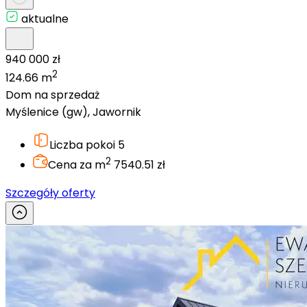
aktualne
940 000 zł
2
124.66 m
Dom na sprzedaż
Myślenice (gw), Jawornik
Liczba pokoi
5
2
Cena za m
7540.51 zł
Szczegóły oferty